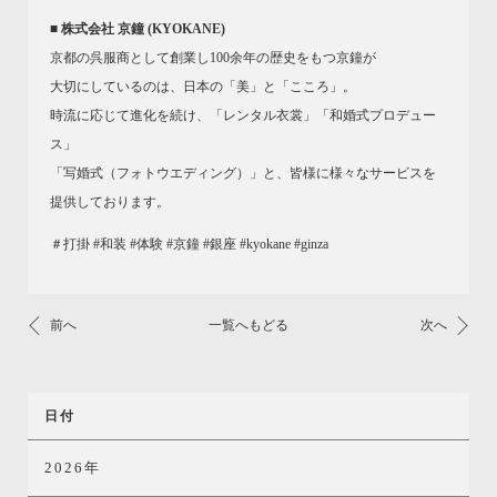
■ 株式会社 京鐘 (KYOKANE)
京都の呉服商として創業し100余年の歴史をもつ京鐘が
大切にしているのは、日本の「美」と「こころ」。
時流に応じて進化を続け、「レンタル衣裳」「和婚式プロデュー
ス」
「写婚式（フォトウエディング）」と、皆様に様々なサービスを
提供しております。
＃打掛 #和装 #体験 #京鐘 #銀座 #kyokane #ginza
前へ
一覧へもどる
次へ
日付
2026年