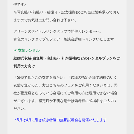
催です♪
※写真撮り(前撮り・後撮り・記念撮影)のご相談は随時承っており
ますのでお気軽にお問い合わせ下さい。
グリーンのタイトルリンクタップで開催カレンダーへ、
青色のリンクタップでフェア・相談会詳細へリンクいたします
☞ 衣装レンタル
結婚式衣装(白無垢・色打掛・引き振袖)などのレンタルプランをご
利用の方向け
「SNSで見たこの衣裳を着たい」「式場の指定会場で納得のいく
衣裳が無かった」方はこちらのフェアをご利用くださいませ。弊
社が指定店となっている会場にてご利用の方は適用できない場合
がございます。指定店か不明な場合は備考欄に式場名をご入力く
ださい。
＊5月は4月に引き続き特選白無垢試着会を開催いたします