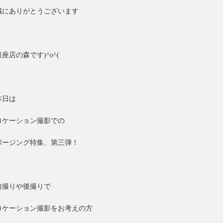
誠にありがとうございます
銀座店の森です)^o^(
本日は
ロケーション撮影での
ポージング特集、第三弾！
前撮りや後撮りで
ロケーション撮影をお考えの方