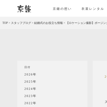
京都・東京で和装、和婚プロデュースなら「京鐘
京鐘の想い
衣裳レンタル
TOP
>
スタッフブログ
>
結婚式のお役立ち情報
>
【ロケーション撮影】ポージン
日付
2026年
2025年
2024年
2023年
2022年