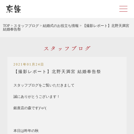
京都・東京で和装、和婚プロデュースなら「京鐘」
TOP
>
スタッフブログ
>
結婚式のお役立ち情報
>
【撮影レポート】北野天満宮
結婚奉告祭
スタッフブログ
2021年01月24日
【撮影レポート】北野天満宮 結婚奉告祭
スタッフブログをご覧いただきまして
誠にありがとうございます！
銀座店の森です)^o^(
本日は昨年の秋