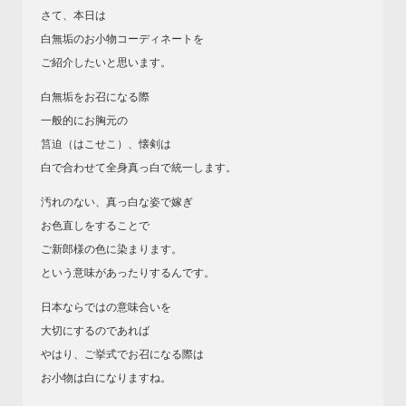
さて、本日は
白無垢のお小物コーディネートを
ご紹介したいと思います。
白無垢をお召になる際
一般的にお胸元の
筥迫（はこせこ）、懐剣は
白で合わせて全身真っ白で統一します。
汚れのない、真っ白な姿で嫁ぎ
お色直しをすることで
ご新郎様の色に染まります。
という意味があったりするんです。
日本ならではの意味合いを
大切にするのであれば
やはり、ご挙式でお召になる際は
お小物は白になりますね。