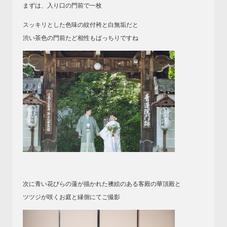
まずは、入り口の門前で一枚
スッキリとした色味の紋付袴と白無垢だと
渋い茶色の門前たど相性もばっちりですね
次に青い花びらの蓮が描かれた襖絵のある客殿の華頂殿と
ツツジが咲くお庭と縁側にてご撮影