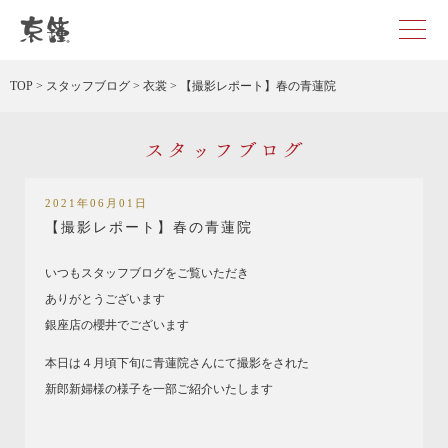
京都・東京で和装、和婚プロデュースなら「京鐘」
TOP
>
スタッフブログ
>
衣裳
>
【撮影レポート】春の青蓮院
スタッフブログ
2021年06月01日
【撮影レポート】春の青蓮院
いつもスタッフブログをご覧いただき
ありがとうございます
銀座店の櫻井でございます
本日は４月頃下旬に青蓮院さんにて撮影をされた
新郎新婦様の様子を一部ご紹介いたします