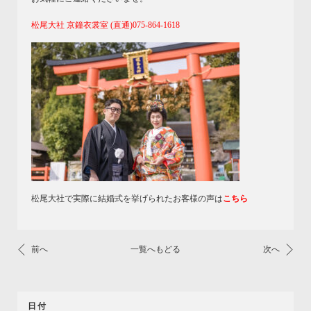
松尾大社 京鐘衣裳室 (直通)075-864-1618
松尾大社で実際に結婚式を挙げられたお客様の声は
こちら
前へ
一覧へもどる
次へ
日付