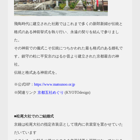
飛鳥時代に建立された社殿ではこれまで多くの新郎新婦が伝統と
格式のある神前挙式を執り行い、永遠の契りを結んで参りまし
た。
その神前での儀式こそ伝統につちかわれた最も格式のある婚礼で
す。鎮守の杜に平安京のはるか昔より建立された京都最古の神
社。
伝統と格式ある神前式を。
※公式HP：
https://www.matsunoo.or.jp
※関連リンク
京都五社めぐり
(KYOTOdesign)
■松尾大社でのご結婚式
京鐘は松尾大社の指定衣装店として境内に衣裳室を置かせていた
だいています