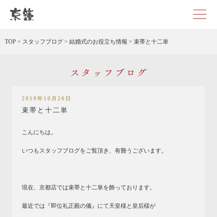
京都・東京で和装、和婚プロデュースなら「京鐘」
TOP
>
スタッフブログ
>
結婚式のお役立ち情報
>
束帯と十二単
スタッフブログ
2019年10月26日
束帯と十二単
こんにちは。
いつもスタッフブログをご覧頂き、有難うございます。
現在、京都店では束帯と十二単を飾っております。
最近では『即位礼正殿の儀』にて天皇様と皇后様が