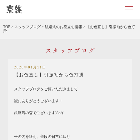
京都・東京で和装、和婚プロデュースなら「京鐘」
TOP
>
スタッフブログ
>
結婚式のお役立ち情報
>
【お色直し】引振袖から色打
掛
スタッフブログ
2020年01月11日
【お色直し】引振袖から色打掛
スタッフブログをご覧いただきまして
誠にありがとうございます！
銀座店の森でございます)^o^(
松の内を終え、普段の日常に戻り