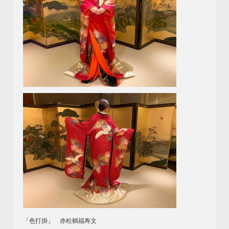
「色打掛」 赤松鶴福寿文