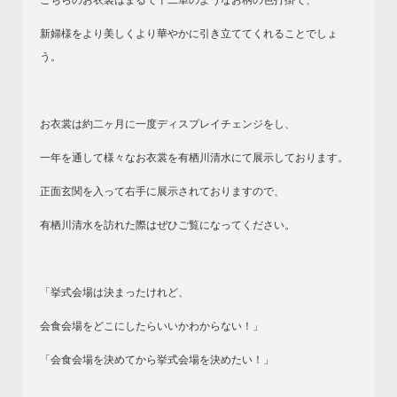
こちらのお衣裳はまるで十二単のようなお柄の色打掛で、
新婦様をより美しくより華やかに引き立ててくれることでしょ
う。
お衣裳は約二ヶ月に一度ディスプレイチェンジをし、
一年を通して様々なお衣裳を有栖川清水にて展示しております。
正面玄関を入って右手に展示されておりますので、
有栖川清水を訪れた際はぜひご覧になってください。
「挙式会場は決まったけれど、
会食会場をどこにしたらいいかわからない！」
「会食会場を決めてから挙式会場を決めたい！」