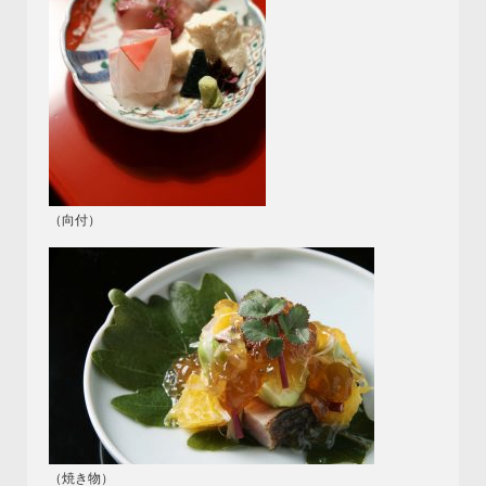
（向付）
（焼き物）