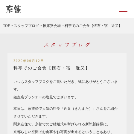
京都・東京で和装、和婚プロデュースなら「京鐘」
TOP
>
スタッフブログ
>
披露宴会場
>
料亭でのご会食【懐石・宿 近又】
スタッフブログ
2020年09月12日
料亭でのご会食【懐石・宿 近又】
いつもスタッフブログをご覧いただき、誠にありがとうございま
す。
銀座店プランナーの塩見でございます。
本日は、家族婚で人気の料亭「近又（きんまた）」さんをご紹介
させていただきます。
関東在住で、京都でのご結婚式を挙げられる新郎新婦様に、
京都らしい空間でお食事やお写真が出来るということもあり、