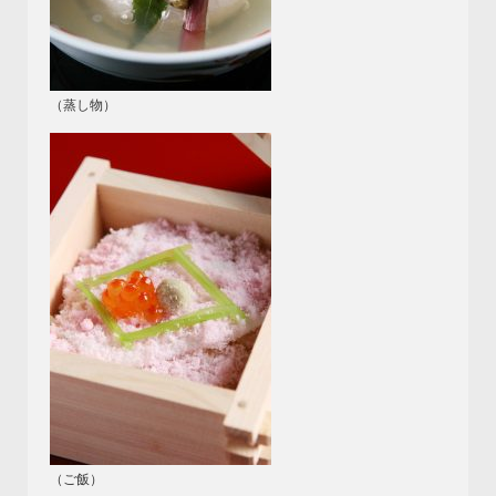
（蒸し物）
（ご飯）