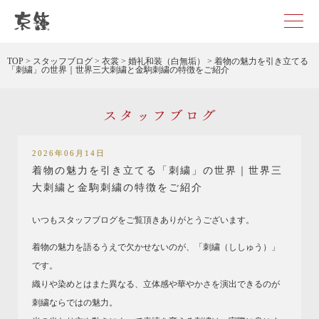
京都・東京で和装、和婚プロデュースなら「京鐘」
TOP
>
スタッフブログ
>
衣裳
>
婚礼和装（白無垢）
>
着物の魅力を引き立てる
「刺繍」の世界｜世界三大刺繍と金駒刺繍の特徴をご紹介
スタッフブログ
2026年06月14日
着物の魅力を引き立てる「刺繍」の世界｜世界三
大刺繍と金駒刺繍の特徴をご紹介
いつもスタッフブログをご覧頂きありがとうございます。
着物の魅力を語るうえで欠かせないのが、「刺繍（ししゅう）」
です。
織りや染めとはまた異なる、立体感や華やかさを演出できるのが
刺繍ならではの魅力。