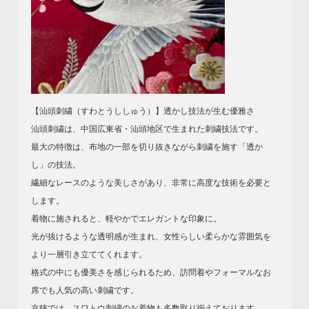
【汕頭刺繍（すわとうししゅう）】透かし技法が生む優雅さ
汕頭刺繍は、中国広東省・汕頭地区で生まれた刺繍技法です。
最大の特徴は、布地の一部を切り抜きながら刺繍を施す「透か
し」の技法。
繊細なレースのような美しさがあり、非常に高度な技術を必要と
します。
着物に施されると、軽やかでエレガントな印象に。
光が抜けるような透明感が生まれ、女性らしい柔らかな雰囲気を
より一層引き立ててくれます。
格式の中にも優美さを感じられるため、訪問着やフォーマルなお
席でも人気の高い刺繍です。
京鐘では、スワトウ刺繍のお着物も多数取り揃えております。