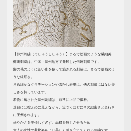
【蘇州刺繍（そしゅうししゅう）】まるで絵画のような繊細美
蘇州刺繍は、中国・蘇州地方で発展した伝統刺繍です。
髪の毛のように細い糸を使って施される刺繍は、まるで絵画のよ
うな繊細さ。
きめ細かなグラデーションやぼかし表現は、他の刺繍にはない美
しさを持っています。
着物に施された蘇州刺繍は、非常に上品で優雅。
遠目には控えめに見えながら、近づくほどにその緻密さと奥行き
に圧倒されます。
華やかさを主張しすぎず、品格を感じさせるため、
大人の女性の着物姿をより美しく引き立ててくれる刺繍です。