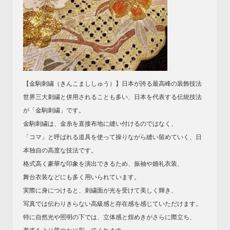
【金駒刺繍（きんこまししゅう）】日本が誇る最高峰の装飾技法
世界三大刺繍と併用されることも多い、日本を代表する伝統技法
が「金駒刺繍」です。
金駒刺繍は、金糸を直接布地に縫い付けるのではなく、
「コマ」と呼ばれる道具を使って操りながら縫い留めていく、日
本独自の高度な技法です。
格式高く豪華な印象を演出できるため、振袖や婚礼衣装、
舞台衣装などにも多く用いられています。
実際に身につけると、刺繍面が光を受けて美しく輝き、
写真では伝わりきらない高級感と存在感を感じていただけます。
特に自然光や照明の下では、立体感と煌めきがさらに際立ち、