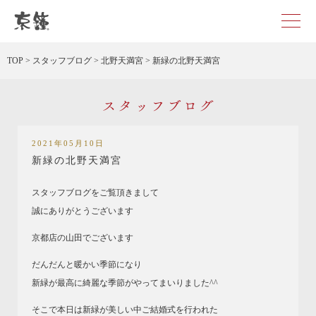
京都・東京で和装、和婚プロデュースなら「京鐘」
TOP
>
スタッフブログ
>
北野天満宮
>
新緑の北野天満宮
スタッフブログ
2021年05月10日
新緑の北野天満宮
スタッフブログをご覧頂きまして
誠にありがとうございます
京都店の山田でございます
だんだんと暖かい季節になり
新緑が最高に綺麗な季節がやってまいりました^^
そこで本日は新緑が美しい中ご結婚式を行われた