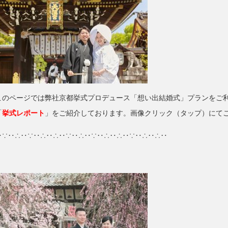
このページでは弊社京都挙式プロデュース「想い出結婚式」プランをご
「
挙式レポート
」をご紹介しております。画像クリック（タップ）にて
‥∵‥∴‥∵‥∴‥∴‥∵‥∴‥∵‥∴‥∴‥∵‥∴‥∴‥