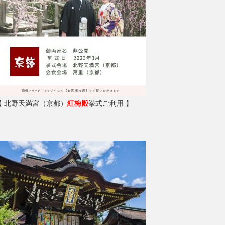
【 北野天満宮（京都）
紅梅殿
挙式ご利用 】