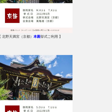
【 北野天満宮（京都）
本殿
挙式ご利用 】